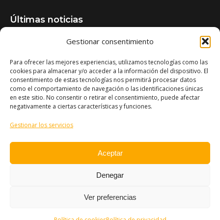
Últimas noticias
Gestionar consentimiento
Jornada técnica: Aflatoxinas en maíz
28/05/2026
Para ofrecer las mejores experiencias, utilizamos tecnologías como las
cookies para almacenar y/o acceder a la información del dispositivo. El
Cubiertas vegetales entre frutales: una asociación
consentimiento de estas tecnologías nos permitirá procesar datos
como el comportamiento de navegación o las identificaciones únicas
beneficiosa
en este sitio. No consentir o retirar el consentimiento, puede afectar
27/05/2026
negativamente a ciertas características y funciones.
Gestionar los servicios
Conferencia: Destilación de plantas aromáticas de
bajo rendimiento
Aceptar
08/05/2026
Denegar
Ver preferencias
Política de cookies
Política de privacidad