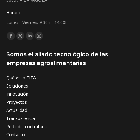
Horario:
Lunes - Viernes: 9.30h - 14.00h
Find us on:
Facebook
X
Linkedin
Instagram
page
page
page
page
Somos el aliado tecnológico de las
opens
opens
opens
opens
empresas agroalimentarias
in
in
in
in
new
new
new
new
Qué es la FITA
window
window
window
window
Soluciones
Innovación
Proyectos
Actualidad
Transparencia
Perfil del contratante
Contacto