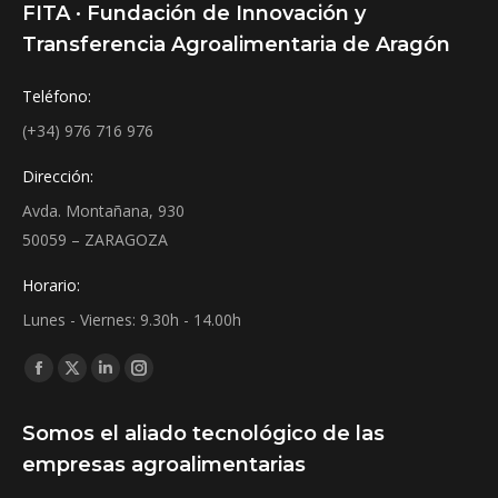
FITA · Fundación de Innovación y
Transferencia Agroalimentaria de Aragón
Teléfono:
(+34) 976 716 976
Dirección:
Avda. Montañana, 930
50059 – ZARAGOZA
Horario:
Lunes - Viernes: 9.30h - 14.00h
Find us on:
Facebook
X
Linkedin
Instagram
page
page
page
page
Somos el aliado tecnológico de las
opens
opens
opens
opens
empresas agroalimentarias
in
in
in
in
new
new
new
new