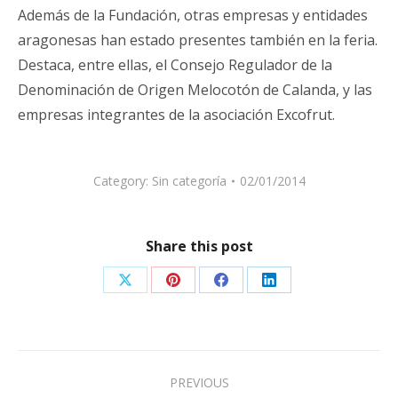
Además de la Fundación, otras empresas y entidades
aragonesas han estado presentes también en la feria.
Destaca, entre ellas, el Consejo Regulador de la
Denominación de Origen Melocotón de Calanda, y las
empresas integrantes de la asociación Excofrut.
Category:
Sin categoría
02/01/2014
Share this post
Share
Share
Share
Share
on
on
on
on
X
Pinterest
Facebook
LinkedIn
Post
PREVIOUS