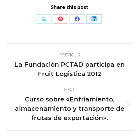
Share this post
Share
Share
Share
Share
on
on
on
on
X
Pinterest
Facebook
LinkedIn
Post
PREVIOUS
navigation
La Fundación PCTAD participa en
Previous
Fruit Logistica 2012
post:
NEXT
Curso sobre «Enfriamiento,
almacenamiento y transporte de
Next
post:
frutas de exportación».