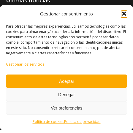
Últimas noticias
Gestionar consentimiento
Jornada técnica: Aflatoxinas en maíz
28/05/2026
Para ofrecer las mejores experiencias, utilizamos tecnologías como las
cookies para almacenar y/o acceder a la información del dispositivo. El
Cubiertas vegetales entre frutales: una asociación
consentimiento de estas tecnologías nos permitirá procesar datos
como el comportamiento de navegación o las identificaciones únicas
beneficiosa
en este sitio. No consentir o retirar el consentimiento, puede afectar
27/05/2026
negativamente a ciertas características y funciones.
Gestionar los servicios
Conferencia: Destilación de plantas aromáticas de
bajo rendimiento
Aceptar
08/05/2026
Denegar
Ver preferencias
Política de cookies
Política de privacidad
© FITA Aragón - 2026. Todos los derechos reservados.
Legal