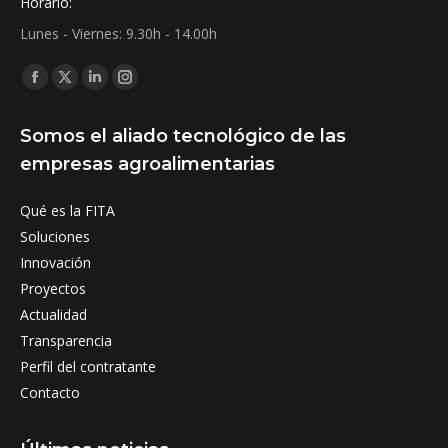
Horario:
Lunes - Viernes: 9.30h - 14.00h
Find us on:
Facebook
X
Linkedin
Instagram
page
page
page
page
Somos el aliado tecnológico de las
opens
opens
opens
opens
empresas agroalimentarias
in
in
in
in
new
new
new
new
Qué es la FITA
window
window
window
window
Soluciones
Innovación
Proyectos
Actualidad
Transparencia
Perfil del contratante
Contacto