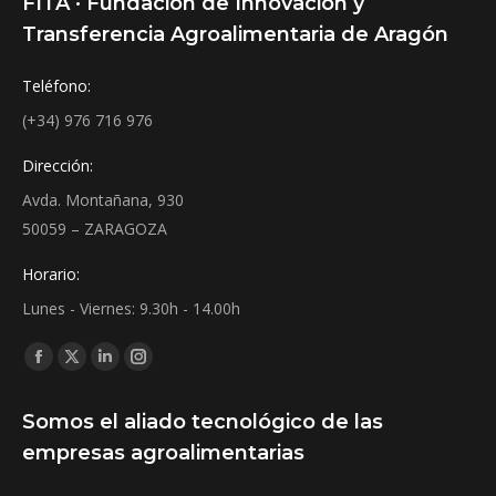
FITA · Fundación de Innovación y
Transferencia Agroalimentaria de Aragón
Teléfono:
(+34) 976 716 976
Dirección:
Avda. Montañana, 930
50059 – ZARAGOZA
Horario:
Lunes - Viernes: 9.30h - 14.00h
Find us on:
Facebook
X
Linkedin
Instagram
page
page
page
page
Somos el aliado tecnológico de las
opens
opens
opens
opens
empresas agroalimentarias
in
in
in
in
new
new
new
new