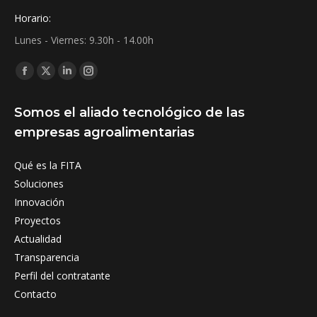
Horario:
Lunes - Viernes: 9.30h - 14.00h
Find us on:
Facebook
X
Linkedin
Instagram
page
page
page
page
Somos el aliado tecnológico de las
opens
opens
opens
opens
empresas agroalimentarias
in
in
in
in
new
new
new
new
Qué es la FITA
window
window
window
window
Soluciones
Innovación
Proyectos
Actualidad
Transparencia
Perfil del contratante
Contacto