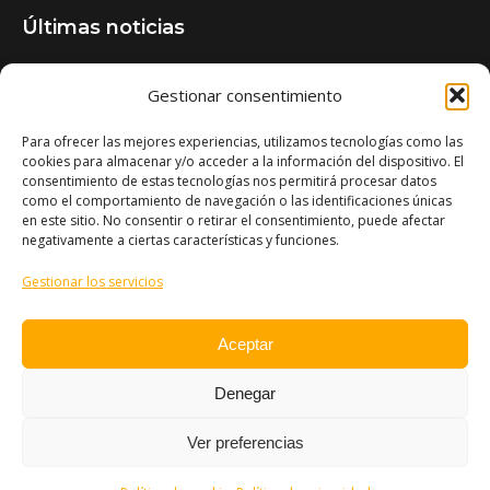
Últimas noticias
Jornada técnica: Aflatoxinas en maíz
Gestionar consentimiento
28/05/2026
Para ofrecer las mejores experiencias, utilizamos tecnologías como las
Cubiertas vegetales entre frutales: una asociación
cookies para almacenar y/o acceder a la información del dispositivo. El
consentimiento de estas tecnologías nos permitirá procesar datos
beneficiosa
como el comportamiento de navegación o las identificaciones únicas
27/05/2026
en este sitio. No consentir o retirar el consentimiento, puede afectar
negativamente a ciertas características y funciones.
Conferencia: Destilación de plantas aromáticas de
Gestionar los servicios
bajo rendimiento
08/05/2026
Aceptar
Denegar
Ver preferencias
© FITA Aragón - 2026. Todos los derechos reservados.