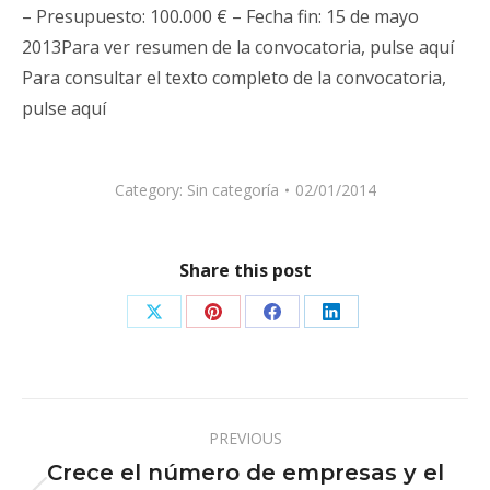
– Presupuesto: 100.000 € – Fecha fin: 15 de mayo
2013Para ver resumen de la convocatoria, pulse aquí
Para consultar el texto completo de la convocatoria,
pulse aquí
Category:
Sin categoría
02/01/2014
Share this post
Share
Share
Share
Share
on
on
on
on
X
Pinterest
Facebook
LinkedIn
Post
PREVIOUS
navigation
Crece el número de empresas y el