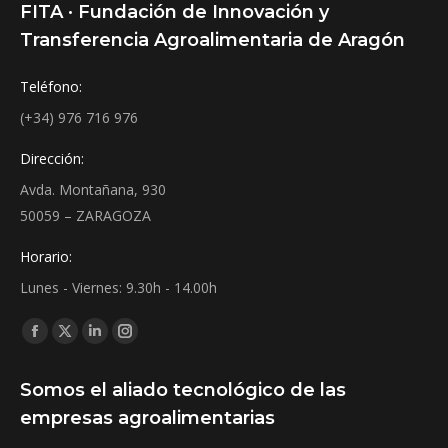
FITA · Fundación de Innovación y
Transferencia Agroalimentaria de Aragón
Teléfono:
(+34) 976 716 976
Dirección:
Avda. Montañana, 930
50059 – ZARAGOZA
Horario:
Lunes - Viernes: 9.30h - 14.00h
Find us on:
Facebook
X
Linkedin
Instagram
page
page
page
page
Somos el aliado tecnológico de las
opens
opens
opens
opens
empresas agroalimentarias
in
in
in
in
new
new
new
new