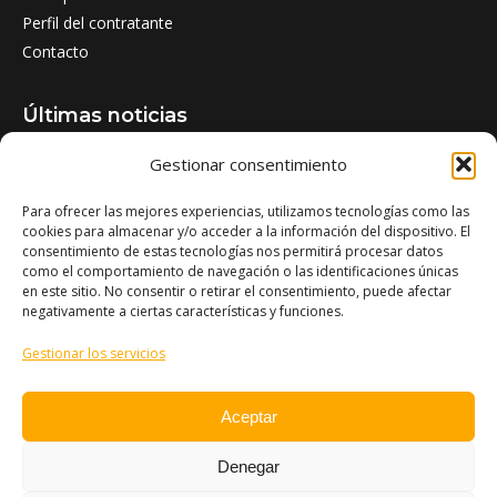
Perfil del contratante
Contacto
Últimas noticias
Gestionar consentimiento
Jornada técnica: Aflatoxinas en maíz
28/05/2026
Para ofrecer las mejores experiencias, utilizamos tecnologías como las
cookies para almacenar y/o acceder a la información del dispositivo. El
Cubiertas vegetales entre frutales: una asociación
consentimiento de estas tecnologías nos permitirá procesar datos
como el comportamiento de navegación o las identificaciones únicas
beneficiosa
en este sitio. No consentir o retirar el consentimiento, puede afectar
27/05/2026
negativamente a ciertas características y funciones.
Gestionar los servicios
Conferencia: Destilación de plantas aromáticas de
bajo rendimiento
Aceptar
08/05/2026
Denegar