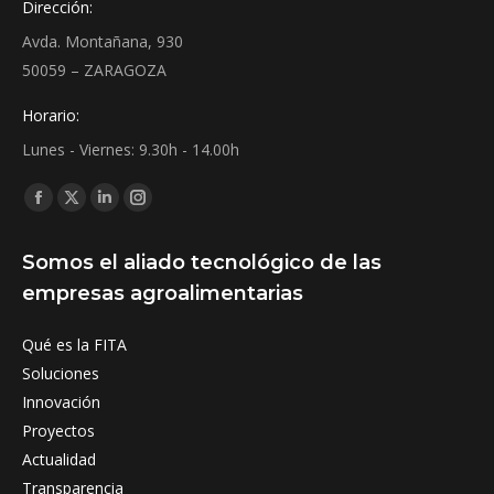
Dirección:
Avda. Montañana, 930
50059 – ZARAGOZA
Horario:
Lunes - Viernes: 9.30h - 14.00h
Find us on:
Facebook
X
Linkedin
Instagram
page
page
page
page
Somos el aliado tecnológico de las
opens
opens
opens
opens
empresas agroalimentarias
in
in
in
in
new
new
new
new
Qué es la FITA
window
window
window
window
Soluciones
Innovación
Proyectos
Actualidad
Transparencia