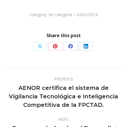
Category:
Sin categoría
02/01/2014
Share this post
Share
Share
Share
Share
on
on
on
on
X
Pinterest
Facebook
LinkedIn
Post
PREVIOUS
navigation
AENOR certifica el sistema de
Vigilancia Tecnológica e Inteligencia
Previous
post:
Competitiva de la FPCTAD.
NEXT