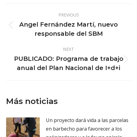
X
Pinterest
Facebook
LinkedIn
Post
PREVIOUS
navigation
Angel Fernández Martí, nuevo
Previous
responsable del SBM
post:
NEXT
PUBLICADO: Programa de trabajo
Next
anual del Plan Nacional de I+d+i
post:
Más noticias
Un proyecto dará vida a las parcelas
en barbecho para favorecer a los