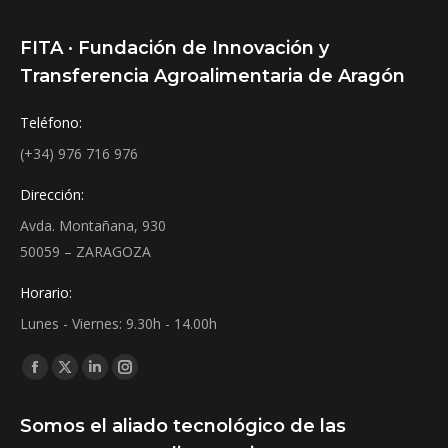
FITA · Fundación de Innovación y
Transferencia Agroalimentaria de Aragón
Teléfono:
(+34) 976 716 976
Dirección:
Avda. Montañana, 930
50059 – ZARAGOZA
Horario:
Lunes - Viernes: 9.30h - 14.00h
Find us on:
Facebook
X
Linkedin
Instagram
page
page
page
page
Somos el aliado tecnológico de las
opens
opens
opens
opens