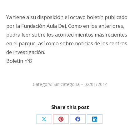
Ya tiene a su disposición el octavo boletín publicado
por la Fundación Aula Dei. Como en los anteriores,
podrá leer sobre los acontecimientos más recientes
en el parque, así como sobre noticias de los centros
de investigación.
Boletín nº8
Category:
Sin categoría
02/01/2014
Share this post
Share
Share
Share
Share
on
on
on
on